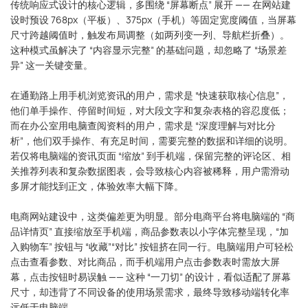
传统响应式设计的核心逻辑，多围绕 “屏幕断点” 展开 —— 在网站建
设时预设 768px（平板）、375px（手机）等固定宽度阈值，当屏幕
尺寸跨越阈值时，触发布局调整（如两列变一列、导航栏折叠）。
这种模式虽解决了 “内容显示完整” 的基础问题，却忽略了 “场景差
异” 这一关键变量。
在通勤路上用手机浏览资讯的用户，需求是 “快速获取核心信息”，
他们单手操作、停留时间短，对大段文字和复杂表格的容忍度低；
而在办公室用电脑查阅资料的用户，需求是 “深度理解与对比分
析”，他们双手操作、有充足时间，需要完整的数据和详细的说明。
若仅将电脑端的资讯页面 “缩放” 到手机端，保留完整的评论区、相
关推荐列表和复杂数据图表，会导致核心内容被稀释，用户需滑动
多屏才能找到正文，体验效率大幅下降。
电商网站建设中，这类偏差更为明显。部分电商平台将电脑端的 “商
品详情页” 直接缩放至手机端，商品参数表以小字体完整呈现，“加
入购物车” 按钮与 “收藏”“对比” 按钮挤在同一行。电脑端用户可轻松
点击查看参数、对比商品，而手机端用户点击参数表时需放大屏
幕，点击按钮时易误触 —— 这种 “一刀切” 的设计，看似适配了屏幕
尺寸，却违背了不同设备的使用场景需求，最终导致移动端转化率
远低于电脑端。