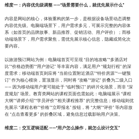
维度一：内容优先级调整 ——“场景需要什么，就优先展示什么”
内容是网站的核心，体验重构的第一步，是根据设备场景动态调整
内容优先级。电脑端场景下，用户需求多元，可展示完整的内容体
系（如首页的品牌故事、新品推荐、促销活动、用户评价）；而移
动端场景下，用户需求聚焦，需优先展示核心信息，隐藏或简化次
要内容。
以旅游预订网站为例：电脑端首页可呈现 “目的地攻略”“多酒店对
比”“价格趋势图”“用户游记” 等丰富内容，满足用户 “规划行程” 的深
度需求；移动端首页则应将 “当前位置附近酒店”“特价房源”“一键预
订” 作为核心模块，置顶显示，同时将 “攻略”“游记” 折叠为二级入口
—— 因为移动端用户更可能处于 “临时预订” 的碎片化场景，而非 “深
度规划” 场景。教育类网站的课程页面也需如此：电脑端展示 “课程
大纲”“讲师介绍”“学员评价”“相关课程推荐” 的完整信息；移动端则优
先展示 “课程名称”“价格”“立即报名” 按钮，将 “大纲”“评价” 等内容放
在 “点击查看更多” 的折叠区域，避免信息过载影响用户决策。
维度二：交互逻辑适配 ——“用户怎么操作，就怎么设计交互”