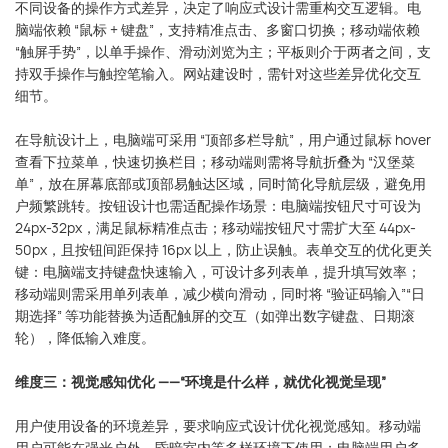
不同设备的操作方式差异，决定了响应式设计需重构交互逻辑。电
脑端依赖 “鼠标 + 键盘”，支持精准点击、多窗口切换；移动端依赖
“触屏手势”，以单手操作、滑动浏览为主；平板则介于两者之间，支
持双手操作与触控笔输入。网站建设时，需针对这些差异优化交互
细节。
在导航设计上，电脑端可采用 “顶部多栏导航”，用户通过鼠标 hover
查看下拉菜单，快速切换栏目；移动端则需将导航折叠为 “汉堡菜
单”，放在屏幕底部或顶部易触达区域，同时简化导航层级，避免用
户频繁跳转。按钮设计也需适配操作场景：电脑端按钮尺寸可设为
24px-32px，满足鼠标精准点击；移动端按钮尺寸需扩大至 44px-
50px，且按钮间距保持 16px 以上，防止误触。表单交互的优化更关
键：电脑端支持键盘快速输入，可设计多列表单，提升填写效率；
移动端则需采用单列表单，减少横向滑动，同时将 “验证码输入”“日
期选择” 等功能替换为适配触屏的交互（如弹出数字键盘、日期滚
轮），降低输入难度。
维度三：视觉感知优化 ——“环境是什么样，就优化视觉呈现”
用户使用设备的环境差异，要求响应式设计优化视觉感知。移动端
用户可能在强光户外、昏暗室内等多样环境下使用；电脑端用户多