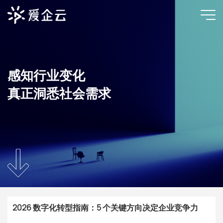
感知行业变化
真正洞悉社会需求
2026 数字化转型指南：5 个关键方向决定企业竞争力