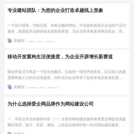
专业建站团队：为您的企业打造卓越线上形象
一个设计精美、功能完善、体验流畅的网站，不仅能有效展示企业的产品与
服务，更能提升品牌的知名度和美誉度，为企业带来更多的商业机会。而这
一切的实现，离不开一支专业的
关键词：
网站建设公司
网站设计公司
深圳官网设计公司
移动开发重构生活便捷度，为企业开辟增长新赛道
移动开发已不再是一个陌生的概念。它如同一场无声的革命，正以惊人的速
度重构着人们的生活便捷度，同时也为企业带来了前所未有的发展机遇，开
辟出一条条全新的增长赛道。从
关键词：
深圳高端网站设计
网站设计公司
深圳官网设计公司
咨询直达 熊总监
为什么选择爱企网品牌作为网站建设公司
电话：13147070783
一、丰富且专业的服务内容（一）全面的网站建设服务体系爱企网提供涵盖
网站策划、设计、开发、测试、上线及后续维护的一站式网站建设服务。从
企业的品牌定位与目标受众出发