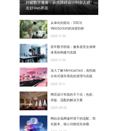
打破数字藩篱：从无障碍设计到全人群
友好Web界面
从单向到双向：SSE与
WebSocket的深度剖析
2025-11-05
筑牢数字防线：服务器安全保障
体系的构建与实践
2025-11-04
深入了解 Memcached：高性能
分布式缓存系统的原理与实践
2025-10-11
网页设计常踩的 8 个坑：色彩、
排版、适配的解决方案
2025-09-25
网站在低网速环境下的适配：简
化版本、核心功能优先加载