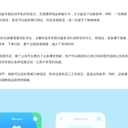
和超市都支持手机扫码支付，无需携带现金和银行卡，大大提高了结账效率。同时，一些商家
、积分情况，甚至可以提前预订商品，到店直接取货，进一步提升了购物体验。
们外出就餐需要排队等位，点餐时也常常因为服务员忙碌而等待许久。而现在，很多餐厅都推
菜单、下单付款，整个过程快速便捷，减少了等待时间。
利。美团外卖、饿了么等平台整合了众多餐饮商家，用户可以根据自己的口味和需求选择心仪的美
还经常推出各种优惠活动，让用户享受到实惠。
APP，商家可以实时掌握订单情况、库存信息和员工工作状态，提高运营效率。同时，还能通
而调整菜品和营销策略。