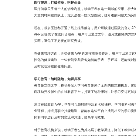
医疗健康：打破壁垒，呵护生命
医疗健康关乎每个人的切身利益，移动开发在这一领域的应用，极大
大量的时间在排队上，尤其是在一些大型医院，挂号难的问题尤为突
现在，很多医院都开通了线上挂号服务，用户可以通过医院的官方 A
APP 还提供了在线问诊服务，用户可以通过文字、图片或视频的方
买药，避免了不必要的医院奔波。
在健康管理方面，各类健康 APP 也发挥着重要作用。用户可以通过这
性化的健康建议。一些智能穿戴设备如智能手表、手环等，还能实时监
及时发现潜在的健康问题。
学习教育：随时随地，知识共享
教育是立国之本，移动开发为学习教育带来了全新的模式和机遇。传
而移动开发催生的在线教育平台，打破了这种限制，让学习变得更加
通过在线教育 APP，学生可以随时随地观看名师课程、学习资料和
业课程，抑或是职业技能培训，都能在这些平台上找到相应的学习资
师和同学进行及时的交流和沟通，提高学习效果。
对于教育机构来说，移动开发也为其拓展了教学渠道，降低了教学成