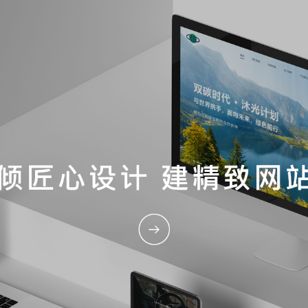
深圳网站建设
深圳网站设计
创建具有竞争力的企业官网
帮助企业拓展网络行销渠道
电商系统开发
微信小程序开发
动态
小程序/APP开发
服务理念
网站设计
电商系统开发
全流程服务
技术
定制移动互联网营销微网站
全行业小程序开发解决方案
专注于创意设计和传播应用
构建移动互联网全生态链
拥有丰富开发经验七年电商开发经
高端网站设计，为客户定制化服务