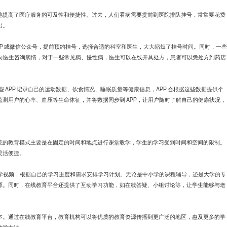
地提高了医疗服务的可及性和便捷性。过去，人们看病需要提前到医院排队挂号，常常要花费
咨询直达 熊总监
出。
电话：13147070783
PP 或微信公众号，提前预约挂号，选择合适的科室和医生，大大缩短了挂号时间。同时，一些
式向医生咨询病情，对于一些常见病、慢性病，医生可以在线开具处方，患者可以凭处方到药店
些 APP 记录自己的运动数据、饮食情况、睡眠质量等健康信息，APP 会根据这些数据提供个
测用户的心率、血压等生命体征，并将数据同步到 APP，让用户随时了解自己的健康状况，
统的教育模式主要是在固定的时间和地点进行课堂教学，学生的学习受到时间和空间的限制。
灵活便捷。
教学视频，根据自己的学习进度和需求安排学习计划。无论是中小学的课程辅导，还是大学的专
源。同时，在线教育平台还提供了互动学习功能，如在线答疑、小组讨论等，让学生能够与老
本。通过在线教育平台，教育机构可以将优质的教育资源传播到更广泛的地区，惠及更多的学