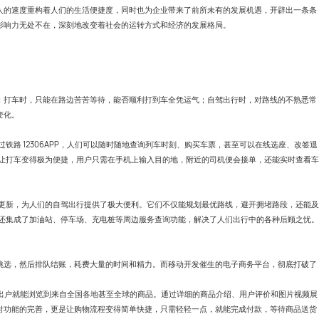
人的速度重构着人们的生活便捷度，同时也为企业带来了前所未有的发展机遇，开辟出一条条
影响力无处不在，深刻地改变着社会的运转方式和经济的发展格局。
；打车时，只能在路边苦苦等待，能否顺利打到车全凭运气；自驾出行时，对路线的不熟悉常
变化。
过铁路 12306APP，人们可以随时随地查询列车时刻、购买车票，甚至可以在线选座、改签退
现，让打车变得极为便捷，用户只需在手机上输入目的地，附近的司机便会接单，还能实时查看车
路况更新，为人们的自驾出行提供了极大便利。它们不仅能规划最优路线，避开拥堵路段，还能及
P 还集成了加油站、停车场、充电桩等周边服务查询功能，解决了人们出行中的各种后顾之忧。
挑选，然后排队结账，耗费大量的时间和精力。而移动开发催生的电子商务平台，彻底打破了
不出户就能浏览到来自全国各地甚至全球的商品。通过详细的商品介绍、用户评价和图片视频展
付功能的完善，更是让购物流程变得简单快捷，只需轻轻一点，就能完成付款，等待商品送货