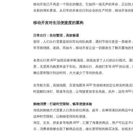
移动开发已不再是一个陌生的概念。它如同一场无声的革命，正以惊
全新的增长赛道。从日常的衣食住行到企业的生产经营，移动开发的
移动开发对生活便捷度的重构
日常出行：告别繁琐，高效畅通
曾经，人们出行需要提前到车站排队购票，遇到节假日更是一票难求
常导致绕路、迷路。而如今，移动开发让这一切都发生了翻天覆地的
各类出行类 APP 如雨后春笋般涌现，彻底改变了人们的出行模式。通
票，无需再为购票奔波于车站。滴滴出行、高德打车等 APP 的出
辆位置和预计到达时间，大大减少了等待的焦虑。
在导航方面，高德地图、百度地图等 APP 凭借精准的定位和实时
时提醒红绿灯、限速等信息，让驾驶更加安全高效。此外，这些 AP
购物消费：打破时空限制，畅享便捷体验
传统的购物方式需要人们亲自前往商场、超市，在琳琅满目的商品中
这种时空限制，让购物变得轻松便捷。
淘宝、京东、拼多多等电商 APP，汇聚了海量的商品，用户可以足
示，消费者能够全面了解商品信息，做出更明智的购买决策。在线支