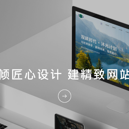
深圳网站建设
深圳网站设计
创建具有竞争力的企业官网
帮助企业拓展网络行销渠道
电商系统开发
微信小程序开发
动态
小程序/APP开发
服务理念
网站设计
电商系统开发
全流程服务
技术
定制移动互联网营销微网站
全行业小程序开发解决方案
专注于创意设计和传播应用
构建移动互联网全生态链
拥有丰富开发经验七年电商开发经
高端网站设计，为客户定制化服务