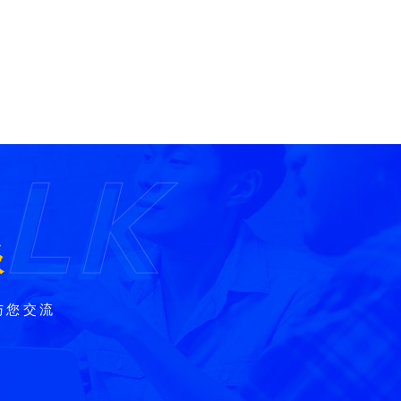
ALK
ALK
谈
与您交流