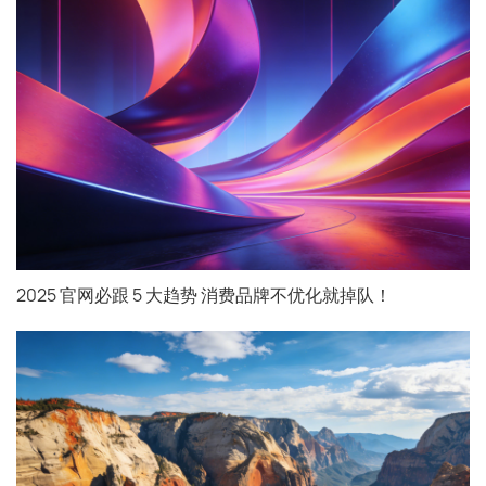
2025 官网必跟 5 大趋势 消费品牌不优化就掉队！