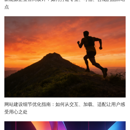
点
网站建设细节优化指南：如何从交互、加载、适配让用户感
受用心之处