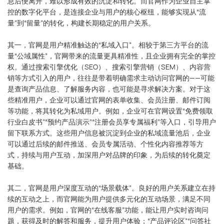
息后便离开，难以形成有效的沉淀和转化。而官网作为企业自主掌
控的数字化平台，是连接企业与用户的核心枢纽，能够实现从“流
量”到“留量”的转化，构建长期稳定的用户关系。
其一，官网是用户精准触达的“私域入口”。相较于第三方平台的流
量“公域属性”，官网带来的流量更具精准性，且企业拥有完全的掌控
权。通过搜索引擎优化（SEO）、搜索引擎营销（SEM）、内容营
销等方式引入的用户，往往是带着明确需求主动访问官网的——可能
是查询产品信息、了解服务内容，也可能是寻求解决方案。对于这
些精准用户，企业可以通过官网的表单收集、会员注册、邮件订阅
等功能，将其转化为私域用户。例如，企业可在官网设置“免费领取
行业白皮书”“预约产品演示”“注册会员享专属福利”等入口，引导用户
留下联系方式。这些用户信息被沉淀到企业的私域流量池后，企业
可以通过后续的邮件推送、会员专属活动、个性化内容推荐等方
式，持续与用户互动，加深用户对品牌的印象，为后续的转化奠定
基础。
其二，官网是用户深度互动的“场景载体”。良好的用户关系建立在持
续的互动之上，而官网能为用户提供多元化的互动场景，满足不同
用户的需求。例如，官网的“在线客服”功能，能让用户实时咨询问
题，获得及时的解答和服务，提升用户体验；“产品评论区”“问答社