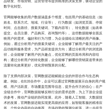
品研发、市场营销、运营管理等提供精准的决策支撑，驱动企业的
数字化转型。
官网能够收集的用户数据涵盖多个维度，包括用户的基础信息（如
姓名、联系方式、地域、行业等）、行为数据（如浏览页面、停留
时间、点击路径、搜索关键词、下载内容等）、转化数据（如表单
提交、会员注册、产品购买、咨询预约等）。这些数据能够全面反
映用户的需求、偏好和行为习惯，为企业描绘出清晰的用户画像。
例如，通过分析用户的搜索关键词，企业能够了解用户最关注的产
品功能和服务需求，为产品研发提供方向；通过分析用户的浏览路
径，企业能够了解用户的兴趣点，优化官网的页面布局和内容结
构；通过分析用户的转化数据，企业能够了解哪些营销渠道带来的
流量转化效果更好，优化营销预算的分配。
除了支撑内部决策，官网数据还能赋能企业的外部合作与生态构
咨询直达 熊总监
建。例如，在B2B合作中，企业可以通过官网数据展示自身的用户规
模、用户活跃度、市场覆盖范围等信息，提升合作方的信心；在产
电话：13147070783
业链合作中，官网数据能够反映行业的需求趋势，为上下游企业提
供参考，推动产业链的协同发展。此外，随着人工智能、大数据技
术的发展，官网数据还能实现更高级的应用，如智能客服的精准应
答、个性化内容的自动推荐、市场趋势的预测分析等，进一步提升