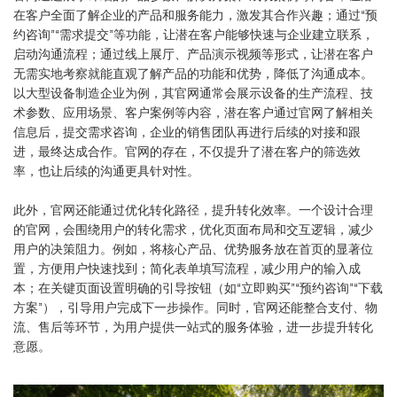
在客户全面了解企业的产品和服务能力，激发其合作兴趣；通过“预
约咨询”“需求提交”等功能，让潜在客户能够快速与企业建立联系，
启动沟通流程；通过线上展厅、产品演示视频等形式，让潜在客户
无需实地考察就能直观了解产品的功能和优势，降低了沟通成本。
以大型设备制造企业为例，其官网通常会展示设备的生产流程、技
术参数、应用场景、客户案例等内容，潜在客户通过官网了解相关
信息后，提交需求咨询，企业的销售团队再进行后续的对接和跟
进，最终达成合作。官网的存在，不仅提升了潜在客户的筛选效
率，也让后续的沟通更具针对性。
此外，官网还能通过优化转化路径，提升转化效率。一个设计合理
的官网，会围绕用户的转化需求，优化页面布局和交互逻辑，减少
用户的决策阻力。例如，将核心产品、优势服务放在首页的显著位
置，方便用户快速找到；简化表单填写流程，减少用户的输入成
本；在关键页面设置明确的引导按钮（如“立即购买”“预约咨询”“下载
方案”），引导用户完成下一步操作。同时，官网还能整合支付、物
流、售后等环节，为用户提供一站式的服务体验，进一步提升转化
意愿。