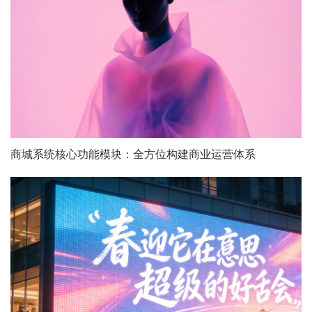
商城系统核心功能模块：全方位构建商业运营体系