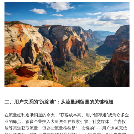
二、用户关系的“沉淀池”：从流量到留量的关键枢纽
在流量红利逐渐消退的今天，“获客成本高、用户留存难”成为众多企
业的痛点。很多企业投入大量资金在搜索引擎、社交媒体、广告投
放等渠道获取流量，但这些流量往往是“一次性的”——用户浏览完信