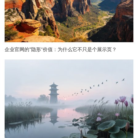
企业官网的“隐形”价值：为什么它不只是个展示页？