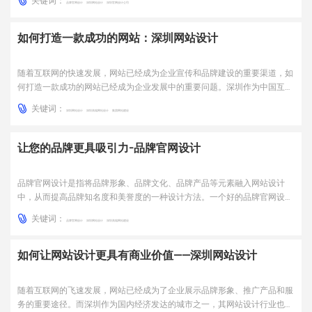
关键词：
多的消费者，提升品牌知名度和美誉度。本文将从五个方面详细介绍品牌官
品牌官网设计
深圳网站设计
深圳官网设计公司
网设计的重要性和实现方法。一、品牌官网的设计原则品牌官网的...
如何打造一款成功的网站：深圳网站设计
随着互联网的快速发展，网站已经成为企业宣传和品牌建设的重要渠道，如
何打造一款成功的网站已经成为企业发展中的重要问题。深圳作为中国互联
网产业的重要城市，其网站设计也备受关注。一、网站设计的重要性网站设
关键词：
计是企业展示自身形象和产品的重要方式，成功的网站设计可以提升企业的
深圳网站设计
深圳高端网站设计
集团网站建设
品牌形象，吸引更多的潜在客户，从而实现商业价值。同时，一...
让您的品牌更具吸引力-品牌官网设计
品牌官网设计是指将品牌形象、品牌文化、品牌产品等元素融入网站设计
中，从而提高品牌知名度和美誉度的一种设计方法。一个好的品牌官网设计
不仅能够提升用户体验，还能够增加用户对品牌的认知和信任感。一、品牌
关键词：
官网的重要性品牌官网是企业展示品牌形象和产品的重要窗口，也是企业与
品牌官网设计
深圳网站设计
深圳高端网站建设
用户沟通的重要渠道。一个好的品牌官网设计可以让用户更好地了...
如何让网站设计更具有商业价值——深圳网站设计
随着互联网的飞速发展，网站已经成为了企业展示品牌形象、推广产品和服
务的重要途径。而深圳作为国内经济发达的城市之一，其网站设计行业也在