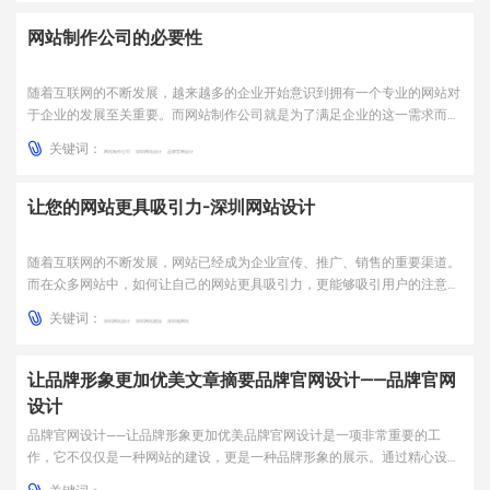
来越多的人选择通过官网了解企业信息和产品服务。因此，一个...
网站制作公司的必要性
随着互联网的不断发展，越来越多的企业开始意识到拥有一个专业的网站对
于企业的发展至关重要。而网站制作公司就是为了满足企业的这一需求而存
在的。网站制作公司可以为企业设计和开发一个专业、美观、易用的网站，
关键词：
帮助企业提升品牌形象、扩大市场和增加销售额。一、网站制作公司的服务
网站制作公司
深圳网站设计
品牌官网设计
内容网站制作公司的服务内容主要包括网站设计、网站开发、网...
让您的网站更具吸引力-深圳网站设计
随着互联网的不断发展，网站已经成为企业宣传、推广、销售的重要渠道。
而在众多网站中，如何让自己的网站更具吸引力，更能够吸引用户的注意
力，这就需要一个专业的网站设计团队来为您量身定制。一、深圳网站设计
关键词：
的意义深圳网站设计不仅仅是为了美化网站，更重要的是为了提高网站的用
深圳网站设计
深圳网站建设
深圳做网站
咨询直达 熊总监
户体验，让用户更加愉悦地使用网站，并且留下深刻的印象。同时...
让品牌形象更加优美文章摘要品牌官网设计——品牌官网
电话：13147070783
设计
品牌官网设计——让品牌形象更加优美品牌官网设计是一项非常重要的工
作，它不仅仅是一种网站的建设，更是一种品牌形象的展示。通过精心设计
的品牌官网，可以让品牌形象更加优美，展现出品牌的价值和特色，吸引更