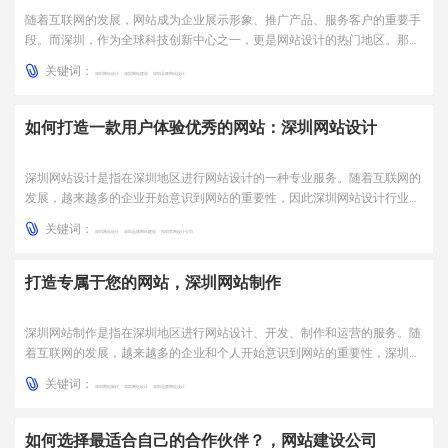
随着互联网的发展，网站成为企业展示形象、推广产品、服务客户的重要手
段。而深圳，作为全球科技创新中心之一，更是网站设计的热门地区。那
么，如何打造一款符合用户需求的网站呢？一、了解用户需求在进行网站设
关键词：
计前，我们首先需要了解用户的需求。这包括用户的群体、使用场景、使用
深圳网站设计
深圳网站建设
深圳品牌网站设计
习惯等方面。只有深入了解用户，才能打造一款符合用户需求的网...
如何打造一款用户体验优秀的网站：深圳网站设计
深圳网站设计是指在深圳地区进行网站设计的一种专业服务。随着互联网的
发展，越来越多的企业开始意识到网站的重要性，因此深圳网站设计行业也
逐渐发展壮大。一款优秀的网站不仅要具备美观的外观，更要注重用户体验
关键词：
和功能性，这也是深圳网站设计行业的核心所在。一、用户体验的重要性用
深圳网站设计
深圳品牌网站建设
深圳官网设计公司
户体验是指用户在使用网站时所感受到的一种情感体验。一款用...
打造专属于您的网站，深圳网站制作
深圳网站制作是指在深圳地区进行网站设计、开发、制作和运营的服务。随
着互联网的发展，越来越多的企业和个人开始意识到网站的重要性，深圳网
站制作行业也随之发展壮大。一、网站制作的重要性在互联网时代，网站已
关键词：
经成为了企业宣传和推广的重要渠道之一。一个优秀的网站可以为企业带来
深圳网站制作
深圳网站设计
深圳品牌网站设计
更多的流量和客户，提高品牌知名度和美誉度。同时，网站也可...
如何选择最适合自己的合作伙伴？，网站建设公司