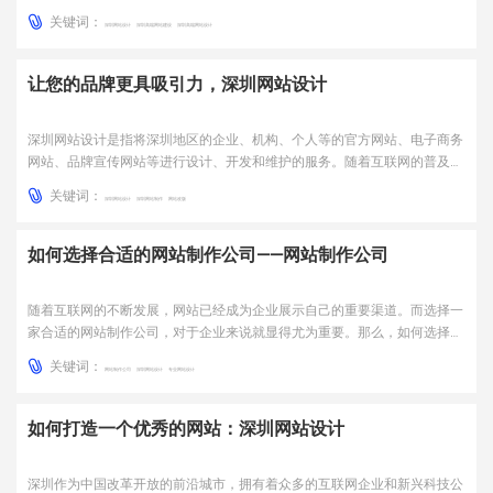
不断壮大。本文将围绕深圳网站设计展开讨论，探讨如何让网站设计更具有
关键词：
商业价值。一、网站设计的重要性在当今互联网时代，网站已经成为企业展
深圳网站设计
深圳高端网站建设
深圳高端网站设计
示品牌形象、推广产品和服务的重要途径。好的网站设计不仅可...
让您的品牌更具吸引力，深圳网站设计
深圳网站设计是指将深圳地区的企业、机构、个人等的官方网站、电子商务
网站、品牌宣传网站等进行设计、开发和维护的服务。随着互联网的普及，
越来越多的企业开始意识到网站的重要性，一个好的网站不仅可以提高企业
关键词：
的知名度和美誉度，还可以为企业带来更多的商机。一、网站设计的重要性
深圳网站设计
深圳网站制作
网站改版
在当今互联网高速发展的时代，一个好的网站设计可以帮助企业...
如何选择合适的网站制作公司——网站制作公司
随着互联网的不断发展，网站已经成为企业展示自己的重要渠道。而选择一
家合适的网站制作公司，对于企业来说就显得尤为重要。那么，如何选择一
家合适的网站制作公司呢？本文将从多个方面进行详细解答。一、公司实力
关键词：
首先，选择网站制作公司时需要了解其实力。公司实力主要包括公司规模、
网站制作公司
深圳网站设计
专业网站设计
技术实力、服务水平等方面。只有实力雄厚的公司才能够保证网...
如何打造一个优秀的网站：深圳网站设计
深圳作为中国改革开放的前沿城市，拥有着众多的互联网企业和新兴科技公