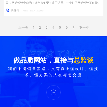
司，网站设计也成为了近年来备受关注的话题。一个好的网站设计不仅能够
提升企业形象，还能够吸引更多的潜在客户，提高用户体验，增加网站流
关键词：
量，从而为企业带来更多的商业机会。一、网站设计的重要性随着互联网的
深圳网站设计
网站设计公司
品牌企业官网设计
发展，越来越多的企业开始重视网站设计的重要性。一个好的网站...
上一页
1
2
3
4
5
6
7
下一页
LET'S TALK
LET'S TALK
做品质网站，直接与
总监谈
我们不搞销售套路，只有真正懂设计、懂技
术、懂方案的人在与您交流