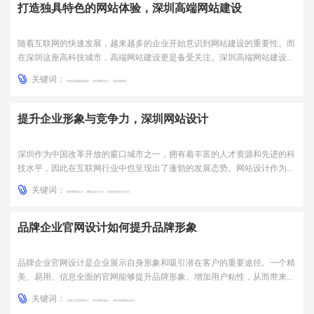
打造独具特色的网站体验，深圳高端网站建设
随着互联网的快速发展，越来越多的企业开始意识到网站建设的重要性。而
在深圳这座高科技城市，高端网站建设更是备受关注。深圳高端网站建设不
仅仅是搭建一个网站，更是要打造一个独具特色的网站体验。本文将围绕深
关键词：
圳高端网站建设展开探讨。一、网站设计要突出独特性在深圳这个创新的城
深圳高端网站建设
深圳网站设计
深圳做网站
市，网站设计的独特性尤为重要。一个好的网站设计需要符合企...
提升企业形象与竞争力，深圳网站设计
深圳作为中国改革开放的窗口城市之一，拥有着丰富的人才资源和先进的科
技水平，因此在互联网行业中也呈现出了蓬勃的发展态势。网站设计作为企
业展示形象和服务能力的重要载体，对于深圳的企业来说显得尤为重要。一
关键词：
个优秀的深圳网站设计，不仅可以提升企业的品牌形象和竞争力，还可以为
深圳网站设计
网站设计公司
深圳官网设计公司
企业带来更多的商机和客户资源。一、网站设计的重要性随着互...
品牌企业官网设计如何提升品牌形象
品牌企业官网设计是企业展示自身形象和吸引潜在客户的重要途径。一个精
美、易用、信息全面的官网能够提升品牌形象、增加用户粘性，从而带来更
多商业机会。本文将从多个角度探讨品牌企业官网设计的重要性，以及如何
关键词：
通过官网设计提升品牌形象。一、官网设计的重要性随着互联网的普及，越
品牌企业官网设计
深圳网站设计
深圳高端网站设计