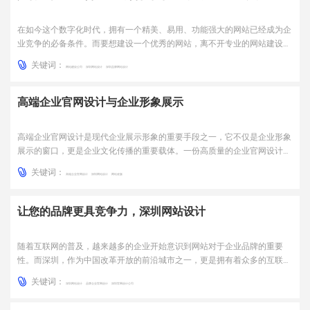
在如今这个数字化时代，拥有一个精美、易用、功能强大的网站已经成为企
业竞争的必备条件。而要想建设一个优秀的网站，离不开专业的网站建设公
司的支持。然而，市面上的网站建设公司琳琅满目，如何选择最适合自己的
关键词：
合作伙伴呢？一、公司实力选择网站建设公司时，首先要了解公司的实力。
网站建设公司
深圳网站设计
深圳品牌网站设计
公司实力包括公司规模、技术水平、服务质量等方面。规模越大...
高端企业官网设计与企业形象展示
高端企业官网设计是现代企业展示形象的重要手段之一，它不仅是企业形象
展示的窗口，更是企业文化传播的重要载体。一份高质量的企业官网设计，
可以为企业带来更多的商机和品牌价值，提升企业在市场竞争中的地位。
关键词：
一、企业官网设计的重要性随着互联网的快速发展，越来越多的企业开始注
高端企业官网设计
深圳网站设计
网站改版
重自身的官网建设，这是因为企业官网已经成为企业展示自身形象...
让您的品牌更具竞争力，深圳网站设计
随着互联网的普及，越来越多的企业开始意识到网站对于企业品牌的重要
性。而深圳，作为中国改革开放的前沿城市之一，更是拥有着众多的互联网
企业和创新型企业。在这样的背景下，深圳网站设计的需求也越来越大。
关键词：
一、网站设计的重要性一个好的网站设计可以让企业在激烈的市场竞争中脱
深圳网站设计
品牌企业官网设计
深圳官网设计公司
颖而出。网站设计不仅仅是美观的外表，更需要考虑用户体验、页面...