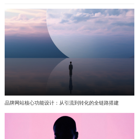
品牌网站核心功能设计：从引流到转化的全链路搭建