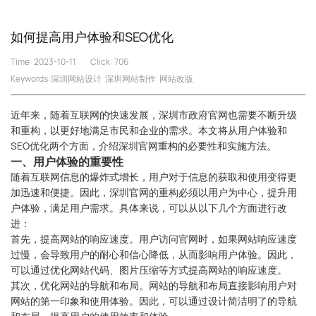
如何提高用户体验和SEO优化
Time: 2023-10-11
Click:
706
Keywords:
深圳网站设计
深圳网站制作
网站改版
近年来，随着互联网的快速发展，深圳市政府官网也需要不断升级
和重构，以更好地满足市民和企业的需求。本文将从用户体验和
SEO优化两个方面，介绍深圳官网重构的必要性和实施方法。
一、用户体验的重要性
随着互联网信息的爆炸式增长，用户对于信息的获取和使用变得更
加迅速和便捷。因此，深圳官网的重构必须以用户为中心，提升用
户体验，满足用户需求。具体来说，可以从以下几个方面进行改
进：
首先，提高网站的响应速度。用户访问官网时，如果网站响应速度
过慢，会导致用户的耐心和信心降低，从而影响用户体验。因此，
可以通过优化网站代码、图片压缩等方式提高网站的响应速度。
其次，优化网站的导航和布局。网站的导航和布局直接影响用户对
网站的第一印象和使用体验。因此，可以通过设计简洁明了的导航