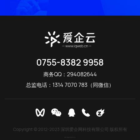
0755-8382 9958
294082644
商务QQ：
1314 7070 783
总监电话：
（同微信）
Copyright © 2012-2023 深圳爱企网科技有限公司 版权所有
粤ICP备12029464号-4